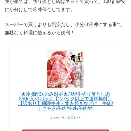
我が家では、切り落とし肉はネットで買って、100ｇ前後
に小分けして冷凍保存してます。
スーパーで買うよりも割安だし、小分け冷凍にする事で、
無駄なく料理に使えるから便利！
★冷凍配送のみ対応★飛騨牛切り落とし肉
350g入×1パック【2パック以上で送料無料】
【訳あり】飛騨牛丼・すき焼きなどに！牛肉/
すきやき/牛肉/牛丼/牛肉/肉
posted with
カエレバ