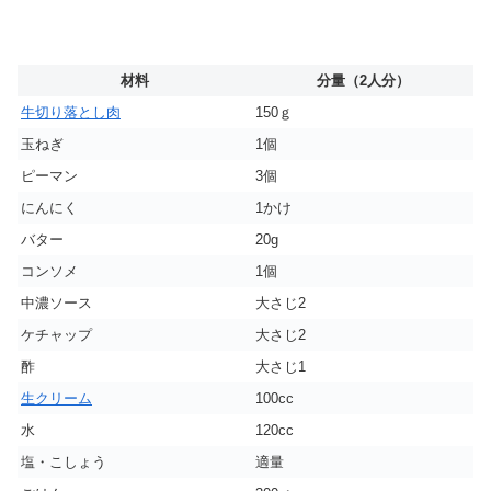
材料
分量（2人分）
牛切り落とし肉
150ｇ
玉ねぎ
1個
ピーマン
3個
にんにく
1かけ
バター
20g
コンソメ
1個
中濃ソース
大さじ2
ケチャップ
大さじ2
酢
大さじ1
生クリーム
100cc
水
120cc
塩・こしょう
適量