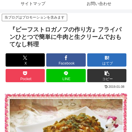
サイトマップ
お問い合わせ
当ブログはプロモーションを含みます
『ビーフストロガノフの作り方』フライパ
ンひとつで簡単に牛肉と生クリームでおも
てなし料理
X
Facebook
はてブ
Pocket
LINE
コピー
2019.01.08