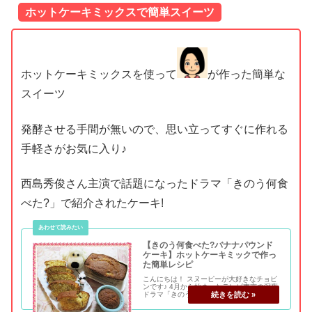
ホットケーキミックスで簡単スイーツ
ホットケーキミックスを使って
が作った簡単な
スイーツ
発酵させる手間が無いので、思い立ってすぐに作れる
手軽さがお気に入り♪
西島秀俊さん主演で話題になったドラマ「きのう何食
べた?」で紹介されたケーキ!
【きのう何食べた?バナナパウンド
ケーキ】ホットケーキミックで作っ
た簡単レシピ
こんにちは！ スヌーピーが大好きなチョピ
ンです♪ 4月から始まったテレビ東京の深夜
ドラマ「きのう何食べた？」の第7話で作ら
れたレシピを作ってみました！ 今回はごは
んではなく、西島秀俊さん演じるシロさん