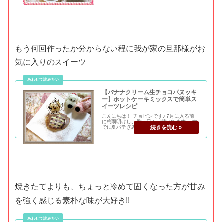
が山本耕史さん演じる小日向さんに貰った
し...
もう何回作ったか分からない程に我が家の旦那様がお
気に入りのスイーツ
【バナナクリーム生チョコパヌッキ
ー】ホットケーキミックスで簡単ス
イーツレシピ
こんにちは！ チョピンです♪ 7月に入る前
に梅雨明けし、暑い日々が続いてます。 す
でに夏バテぎみで食欲が無くなってます
が・・・ あまぁ～いスイーツは別腹なんで
すよね♪ 今日は、レシピを投稿させて頂い
ているレシピブログさんの 「スライス生チ
ョ...
焼きたてよりも、ちょっと冷めて固くなった方が甘み
を強く感じる素朴な味が大好き!!