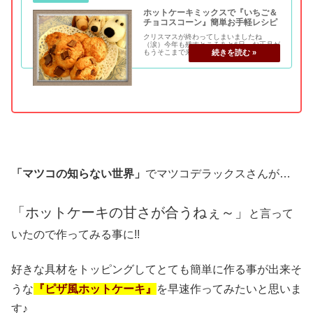
ホットケーキミックスで『いちご＆
チョコスコーン』簡単お手軽レシピ
クリスマスが終わってしまいましたね
（涙）今年も残すところあと6日。お正月が
もうそこまで来てます。今年は暖冬なのか
しら！？って思うほど温かい日が続いてい
るので年の瀬の気分じゃないんですが…だ
からか、今日も大掃除もせずにお菓子とか
作っちゃいまし...
「マツコの知らない世界」
でマツコデラックスさんが…
「ホットケーキの甘さが合うねぇ～」
と言って
いたので作ってみる事に!!
好きな具材をトッピングしてとても簡単に作る事が出来そ
うな
『ピザ風ホットケーキ』
を早速作ってみたいと思いま
す♪