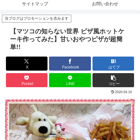
サイトマップ
お問い合わせ
当ブログはプロモーションを含みます
【マツコの知らない世界 ピザ風ホットケ
ーキ作ってみた】甘いおやつピザが超簡
単!!
X
Facebook
はてブ
Pocket
LINE
コピー
2020.04.10