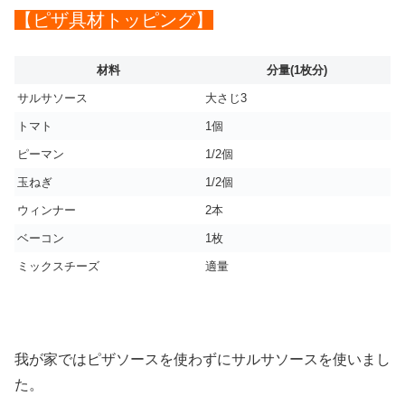
【ピザ具材トッピング】
材料
分量(1枚分)
サルサソース
大さじ3
トマト
1個
ピーマン
1/2個
玉ねぎ
1/2個
ウィンナー
2本
ベーコン
1枚
ミックスチーズ
適量
我が家ではピザソースを使わずにサルサソースを使いまし
た。