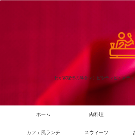
わが家秘伝の洋食レシピやテレビ・メディ
ホーム
肉料理
カフェ風ランチ
スウィーツ