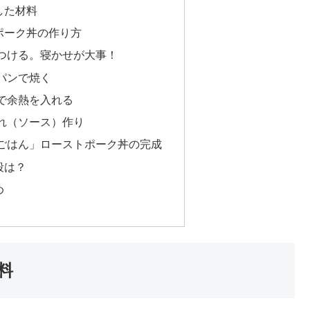
した材料
ポーク丼の作り方
つける。寝かせが大事！
パンで焼く
で余熱を入れる
れ（ソース）作り
ごはん」ローストポーク丼の完成
段は？
め
料