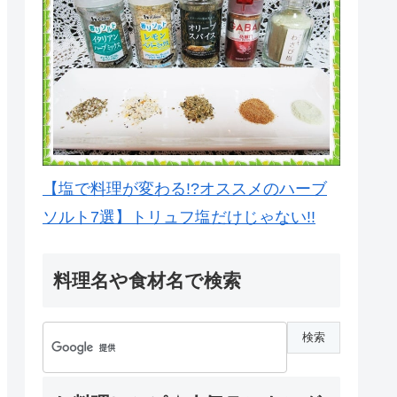
【塩で料理が変わる!?オススメのハーブ
ソルト7選】トリュフ塩だけじゃない!!
料理名や食材名で検索