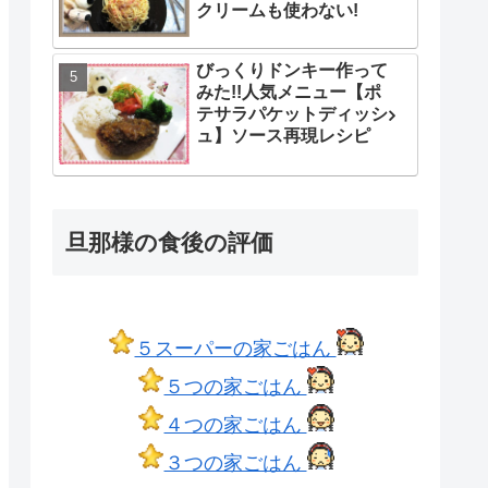
クリームも使わない!
びっくりドンキー作って
みた!!人気メニュー【ポ
テサラパケットディッシ
ュ】ソース再現レシピ
旦那様の食後の評価
５スーパーの家ごはん
５つの家ごはん
４つの家ごはん
３つの家ごはん