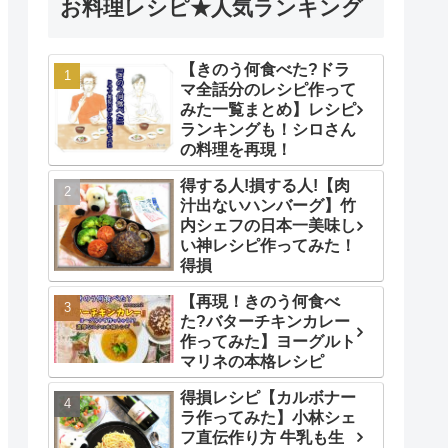
お料理レシピ★人気ランキング
【きのう何食べた?ドラ
マ全話分のレシピ作って
みた一覧まとめ】レシピ
ランキングも！シロさん
の料理を再現！
得する人!損する人!【肉
汁出ないハンバーグ】竹
内シェフの日本一美味し
い神レシピ作ってみた！
得損
【再現！きのう何食べ
た?バターチキンカレー
作ってみた】ヨーグルト
マリネの本格レシピ
得損レシピ【カルボナー
ラ作ってみた】小林シェ
フ直伝作り方 牛乳も生