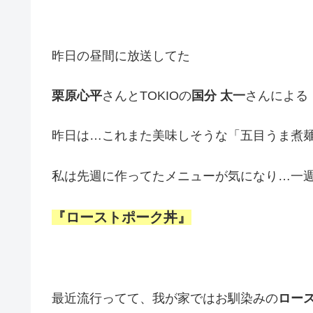
昨日の昼間に放送してた
栗原心平
さんとTOKIOの
国分 太一
さんによる
昨日は…これまた美味しそうな「五目うま煮
私は先週に作ってたメニューが気になり…一
『ローストポーク丼』
最近流行ってて、我が家ではお馴染みの
ロー