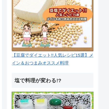
【豆腐でダイエット!!人気レシピ15選】メ
イン＆おつまみオススメ料理
塩で料理が変わる!?