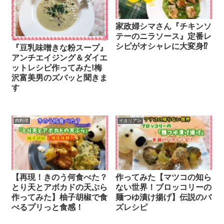
家政婦シマさん『チキンソ
テーのニラソース』定番レ
シピがオシャレに大変身⁉
『豆乳味噌きな粉スープ』
アンチエイジング＆ダイエ
ットレシピ作ってみた!梅
沢富美男のズバッと聞きま
す
肉料理
イタリアン
【再現！きのう何食べた？
作ってみた【マツコの知ら
とり天とアボカドの天ぷら
ない世界！ブロッコリーの
作ってみた】柚子胡椒で食
麺つゆ漬け揚げ】伝説のバ
べるプリっと食感！
ズレシピ