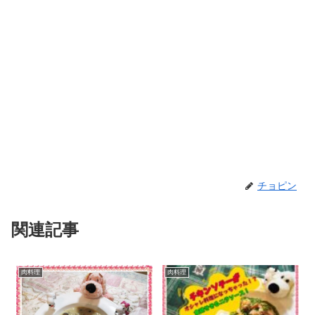
チョピン
関連記事
肉料理
肉料理