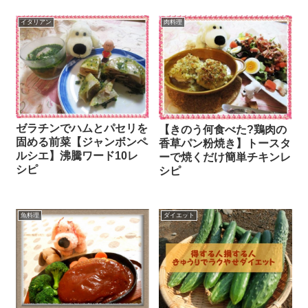
イタリアン
肉料理
ゼラチンでハムとパセリを
【きのう何食べた?鶏肉の
固める前菜【ジャンボンペ
香草パン粉焼き】トースタ
ルシエ】沸騰ワード10レ
ーで焼くだけ簡単チキンレ
シピ
シピ
魚料理
ダイエット