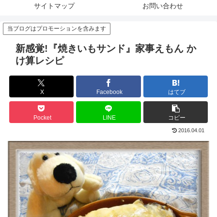
サイトマップ
お問い合わせ
当ブログはプロモーションを含みます
新感覚!『焼きいもサンド』家事えもん か
け算レシピ
X
Facebook
はてブ
Pocket
LINE
コピー
2016.04.01