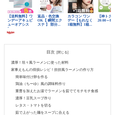
目次
濃厚！坦々風ラーメンに使った材料
家事えもんの得損レシピ！担担風ラーメンの作り方
簡単味付け卵を作る
鶏油（ちーゆ）風の調味料作り
重曹を加えたお湯でラーメンを茹でてモチモチ食感
濃厚！豆乳スープ作り
レタス・トマトを切る
茹で上がった麺をスープに合える