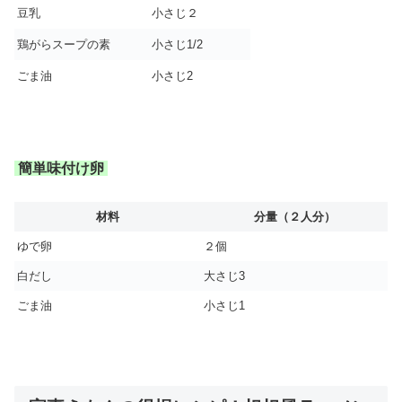
豆乳
小さじ２
鶏がらスープの素
小さじ1/2
ごま油
小さじ2
簡単味付け卵
材料
分量（２人分）
ゆで卵
２個
白だし
大さじ3
ごま油
小さじ1