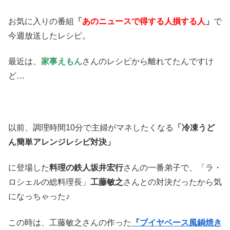
お気に入りの番組
「
あのニュースで得する人損する人
」
で
今週放送したレシピ。
最近は、
家事えもん
さんのレシピから離れてたんですけ
ど…
以前、調理時間10分で主婦がマネしたくなる
「冷凍うど
ん簡単アレンジレシピ対決」
に登場した
料理の鉄人坂井宏行
さんの一番弟子で、「ラ・
ロシェルの総料理長」
工藤敏之
さんとの対決だったから気
になっちゃった♪
この時は、工藤敏之さんの作った
『ブイヤベース風鍋焼き