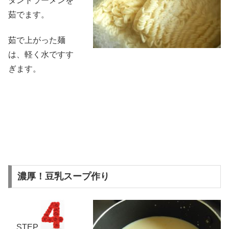
タントラーメンを
茹でます。
茹で上がった麺
は、軽く水ですす
ぎます。
濃厚！豆乳スープ作り
STEP