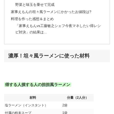
野菜と味玉を乗せて完成
家事えもんの坦々風ラーメンにかかったお値段は?
料理を作った感想＆まとめ
「家事えもんvs工藤敏之シェフ今夜マネしたい得レシ
ピ対決」の結果は…
濃厚！坦々風ラーメンに使った材料
得する人損する人の担担風ラーメン
材料
分量（2人分）
塩ラーメン（インスタント）
2袋
付属の粉末スープ
1袋