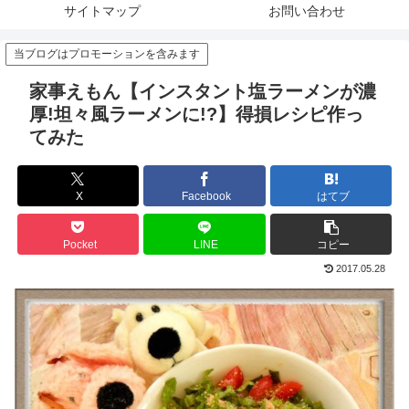
サイトマップ
お問い合わせ
当ブログはプロモーションを含みます
家事えもん【インスタント塩ラーメンが濃
厚!坦々風ラーメンに!?】得損レシピ作っ
てみた
X
Facebook
はてブ
Pocket
LINE
コピー
2017.05.28