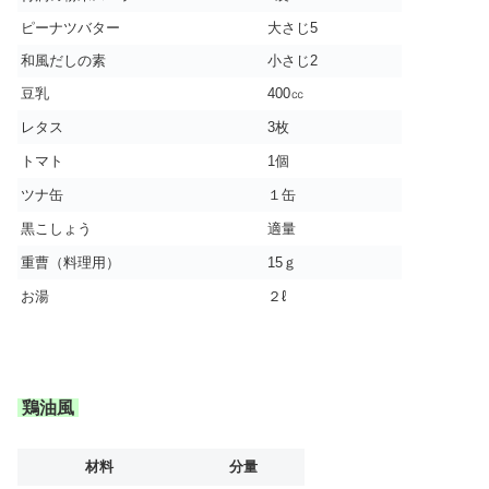
ピーナツバター
大さじ5
和風だしの素
小さじ2
豆乳
400㏄
レタス
3枚
トマト
1個
ツナ缶
１缶
黒こしょう
適量
重曹（料理用）
15ｇ
お湯
２ℓ
鶏油風
材料
分量