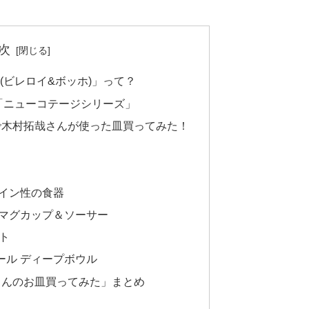
次
och(ビレロイ&ボッホ)」って？
「ニューコテージシリーズ」
で木村拓哉さんが使った皿買ってみた！
イン性の食器
 マグカップ＆ソーサー
ート
ール ディープボウル
さんのお皿買ってみた」まとめ