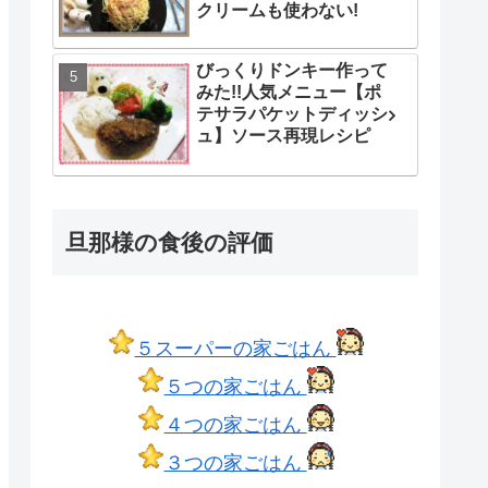
クリームも使わない!
びっくりドンキー作って
みた!!人気メニュー【ポ
テサラパケットディッシ
ュ】ソース再現レシピ
旦那様の食後の評価
５スーパーの家ごはん
５つの家ごはん
４つの家ごはん
３つの家ごはん