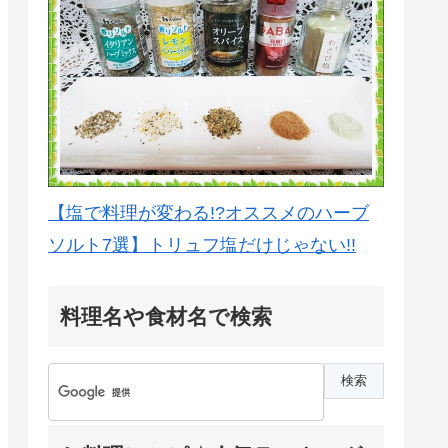
【塩で料理が変わる!?オススメのハーブ
ソルト7選】トリュフ塩だけじゃない!!
料理名や食材名で検索