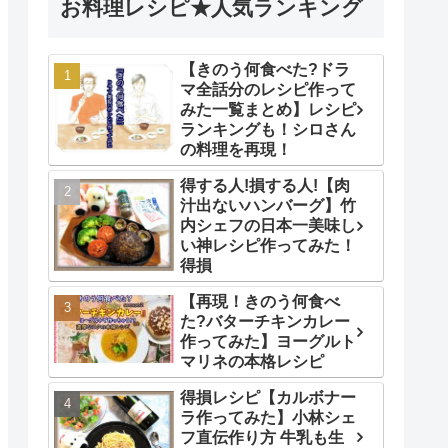
お料理レシピ★人気ランキング
【きのう何食べた?ドラ
マ全話分のレシピ作って
みた一覧まとめ】レシピ
ランキングも！シロさん
の料理を再現！
得する人!損する人!【肉
汁出ないハンバーグ】竹
内シェフの日本一美味し
い神レシピ作ってみた！
得損
【再現！きのう何食べ
た?バターチキンカレー
作ってみた】ヨーグルト
マリネの本格レシピ
得損レシピ【カルボナー
ラ作ってみた】小林シェ
フ直伝作り方 牛乳も生