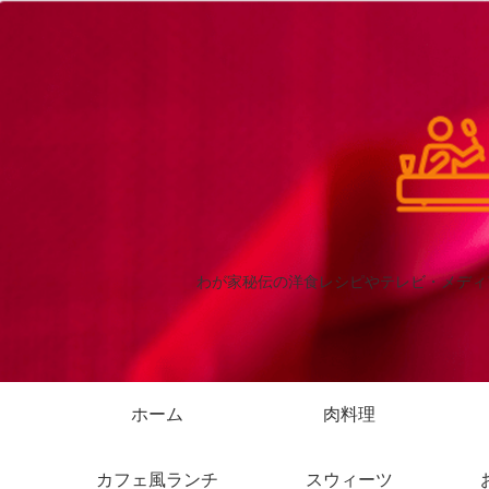
わが家秘伝の洋食レシピやテレビ・メディ
ホーム
肉料理
カフェ風ランチ
スウィーツ