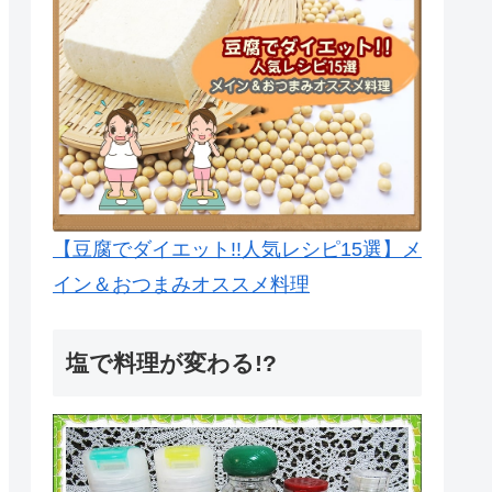
【豆腐でダイエット!!人気レシピ15選】メ
イン＆おつまみオススメ料理
塩で料理が変わる!?