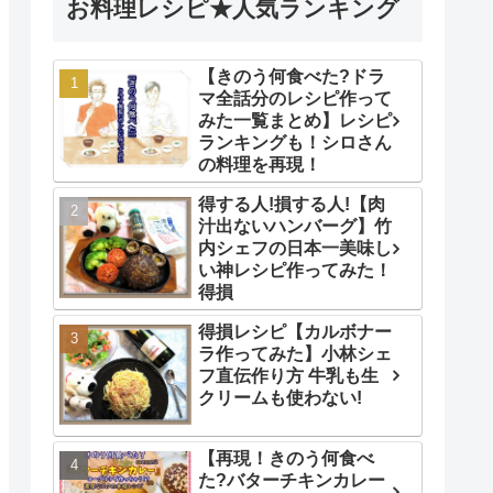
お料理レシピ★人気ランキング
【きのう何食べた?ドラ
マ全話分のレシピ作って
みた一覧まとめ】レシピ
ランキングも！シロさん
の料理を再現！
得する人!損する人!【肉
汁出ないハンバーグ】竹
内シェフの日本一美味し
い神レシピ作ってみた！
得損
得損レシピ【カルボナー
ラ作ってみた】小林シェ
フ直伝作り方 牛乳も生
クリームも使わない!
【再現！きのう何食べ
た?バターチキンカレー