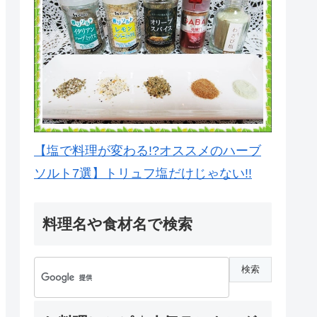
【塩で料理が変わる!?オススメのハーブ
ソルト7選】トリュフ塩だけじゃない!!
料理名や食材名で検索