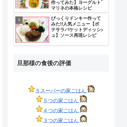
作ってみた】ヨーグルト
マリネの本格レシピ
びっくりドンキー作って
みた!!人気メニュー【ポ
テサラパケットディッシ
ュ】ソース再現レシピ
旦那様の食後の評価
５スーパーの家ごはん
５つの家ごはん
４つの家ごはん
３つの家ごはん