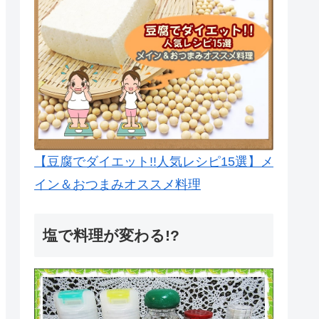
【豆腐でダイエット!!人気レシピ15選】メ
イン＆おつまみオススメ料理
塩で料理が変わる!?