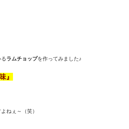
いる
ラムチョップ
を作ってみました♪
味』
すよねぇ～（笑）