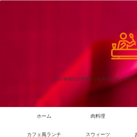
わが家秘伝の洋食レシピやテレビ・メディ
ホーム
肉料理
カフェ風ランチ
スウィーツ