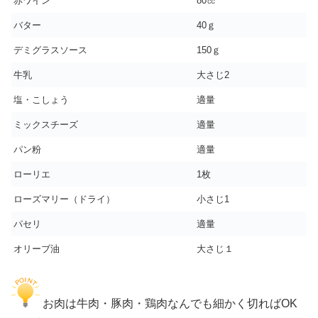
赤ワイン
80㏄
バター
40ｇ
デミグラスソース
150ｇ
牛乳
大さじ2
塩・こしょう
適量
ミックスチーズ
適量
パン粉
適量
ローリエ
1枚
ローズマリー（ドライ）
小さじ1
パセリ
適量
オリーブ油
大さじ１
お肉は牛肉・豚肉・鶏肉なんでも細かく切ればOK