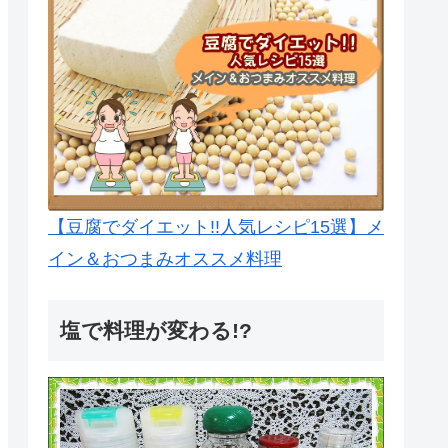
【豆腐でダイエット!!人気レシピ15選】メ
イン＆おつまみオススメ料理
塩で料理が変わる!?