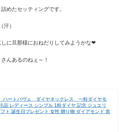
き詰めたセッティングです。
（汗）
返しに旦那様におねだりしてみようかな❤
くさんあるのねぇ～！
ス ハートパヴェ ダイヤネックレス 一粒ダイヤモ
注品 レディース シンプル 1粒ダイヤ 記念 ジュエリ
ギフト 誕生日プレゼント 女性 贈り物 ダイアモンド 首