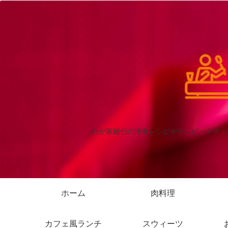
わが家秘伝の洋食レシピやテレビ・メディ
ホーム
肉料理
カフェ風ランチ
スウィーツ