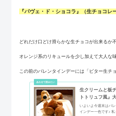
『パヴェ・ド・ショコラ』（生チョコレ
どれだけ口どけ滑らかな生チョコが出来るか
オレンジ系のリキュールを少し加えて大人な
この前のバレンタインデーには「ビター生チョ
生クリームと板
トトリュフ風』
いよいよ今週末はバレ
インデー一色です♪ 