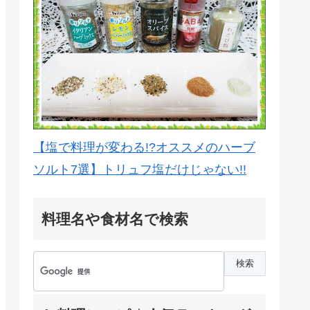
【塩で料理が変わる!?オススメのハーブ
ソルト7選】トリュフ塩だけじゃない!!
料理名や食材名で検索