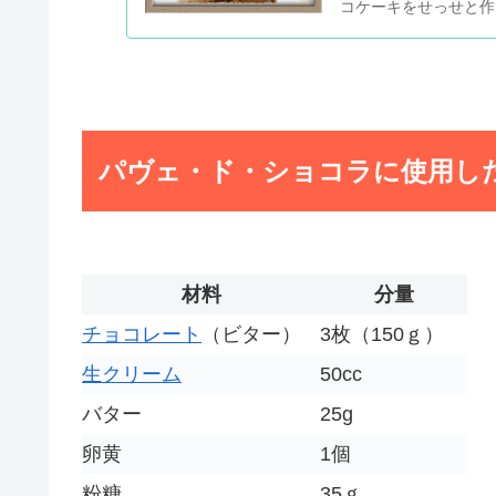
コケーキをせっせと作
は崩壊してた（汗...
パヴェ・ド・ショコラに使用し
材料
分量
チョコレート
（ビター）
3枚（150ｇ）
生クリーム
50cc
バター
25g
卵黄
1個
粉糖
35ｇ