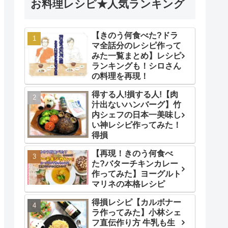
お料理レシピ★人気ランキング
【きのう何食べた?ドラ
マ全話分のレシピ作って
みた一覧まとめ】レシピ
ランキングも！シロさん
の料理を再現！
得する人!損する人!【肉
汁出ないハンバーグ】竹
内シェフの日本一美味し
い神レシピ作ってみた！
得損
【再現！きのう何食べ
た?バターチキンカレー
作ってみた】ヨーグルト
マリネの本格レシピ
得損レシピ【カルボナー
ラ作ってみた】小林シェ
フ直伝作り方 牛乳も生