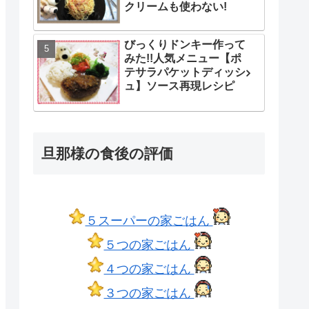
クリームも使わない!
びっくりドンキー作って
みた!!人気メニュー【ポ
テサラパケットディッシ
ュ】ソース再現レシピ
旦那様の食後の評価
５スーパーの家ごはん
５つの家ごはん
４つの家ごはん
３つの家ごはん