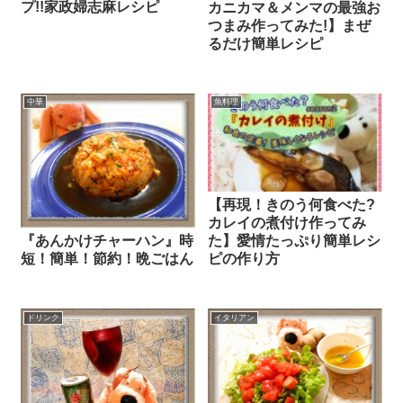
プ!!家政婦志麻レシピ
カニカマ＆メンマの最強お
つまみ作ってみた!】まぜ
るだけ簡単レシピ
中華
魚料理
【再現！きのう何食べた?
カレイの煮付け作ってみ
た】愛情たっぷり簡単レシ
『あんかけチャーハン』時
ピの作り方
短！簡単！節約！晩ごはん
ドリンク
イタリアン