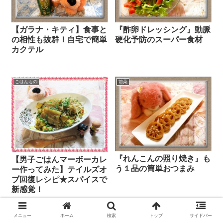
【ガラナ・キティ】食事と
『酢卵ドレッシング』動脈
の相性も抜群！自宅で簡単
硬化予防のスーパー食材
カクテル
ごはんもの
前菜
『れんこんの照り焼き』も
【男子ごはんマーボーカレ
う１品の簡単おつまみ
ー作ってみた】テイルズオ
ブ回復レシピ★スパイスで
新感覚！
メニュー
ホーム
検索
トップ
サイドバー