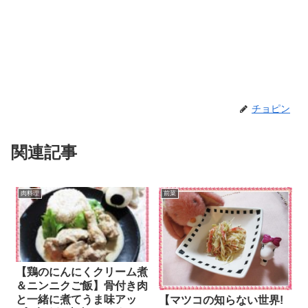
チョピン
関連記事
肉料理
前菜
【鶏のにんにくクリーム煮
＆ニンニクご飯】骨付き肉
と一緒に煮てうま味アッ
【マツコの知らない世界!