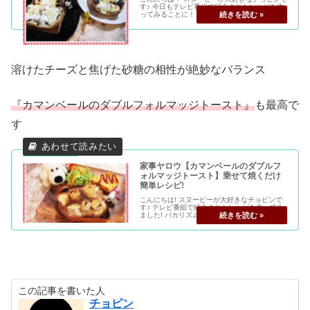
す♪ 今日もテレビ番組で紹介されたレシピを作
ってみることに！ バカリズムさん・KAT-TUN
の中丸 雄一さん、カズレーザーさんの3人の掛
け合いが面白い独身男3人のバラエティー番組
「家事ヤロウ」 家...
溶けたチーズと焦げた砂糖の相性が絶妙なバランス
『カマンベールのダブルフォルマッジトースト』
も最高で
す
家事ヤロウ【カマンベールのダブルフ
ォルマッジトースト】乗せて焼くだけ
簡単レシピ!
こんにちは! スヌーピーが大好きなチョピンで
す♪ テレビ番組で紹介されたレシピを作ってみ
ました! バカリズムさん、KAT-TUNの中丸 雄一
さん、カズレーザーさんの3人の掛け合いが面
白い独身男3人のバラエティー番組「家事ヤロ
ウ」 家事初心者...
この記事を書いた人
チョピン