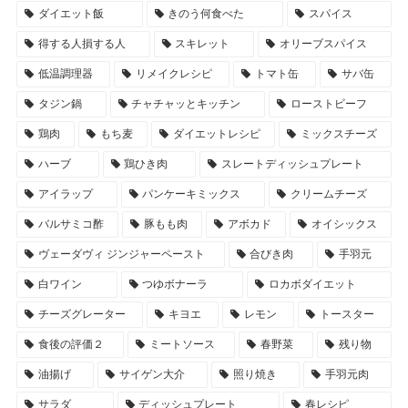
ダイエット飯
きのう何食べた
スパイス
得する人損する人
スキレット
オリーブスパイス
低温調理器
リメイクレシピ
トマト缶
サバ缶
タジン鍋
チャチャッとキッチン
ローストビーフ
鶏肉
もち麦
ダイエットレシピ
ミックスチーズ
ハーブ
鶏ひき肉
スレートディッシュプレート
アイラップ
パンケーキミックス
クリームチーズ
バルサミコ酢
豚もも肉
アボカド
オイシックス
ヴェーダヴィ ジンジャーペースト
合びき肉
手羽元
白ワイン
つゆボナーラ
ロカボダイエット
チーズグレーター
キヨエ
レモン
トースター
食後の評価２
ミートソース
春野菜
残り物
油揚げ
サイゲン大介
照り焼き
手羽元肉
サラダ
ディッシュプレート
春レシピ