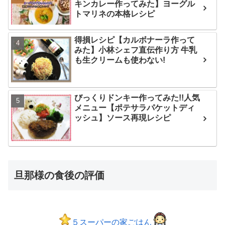
キンカレー作ってみた】ヨーグル
トマリネの本格レシピ
得損レシピ【カルボナーラ作って
みた】小林シェフ直伝作り方 牛乳
も生クリームも使わない!
びっくりドンキー作ってみた!!人気
メニュー【ポテサラパケットディ
ッシュ】ソース再現レシピ
旦那様の食後の評価
５スーパーの家ごはん