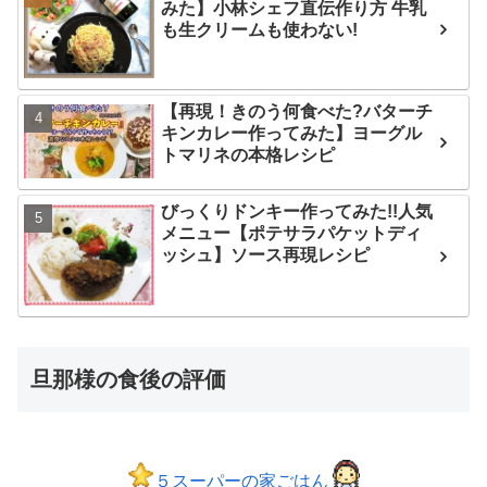
みた】小林シェフ直伝作り方 牛乳
も生クリームも使わない!
【再現！きのう何食べた?バターチ
キンカレー作ってみた】ヨーグル
トマリネの本格レシピ
びっくりドンキー作ってみた!!人気
メニュー【ポテサラパケットディ
ッシュ】ソース再現レシピ
旦那様の食後の評価
５スーパーの家ごはん