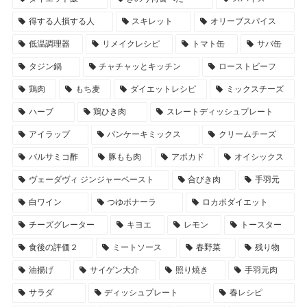
得する人損する人
スキレット
オリーブスパイス
低温調理器
リメイクレシピ
トマト缶
サバ缶
タジン鍋
チャチャッとキッチン
ローストビーフ
鶏肉
もち麦
ダイエットレシピ
ミックスチーズ
ハーブ
鶏ひき肉
スレートディッシュプレート
アイラップ
パンケーキミックス
クリームチーズ
バルサミコ酢
豚もも肉
アボカド
オイシックス
ヴェーダヴィ ジンジャーペースト
合びき肉
手羽元
白ワイン
つゆボナーラ
ロカボダイエット
チーズグレーター
キヨエ
レモン
トースター
食後の評価２
ミートソース
春野菜
残り物
油揚げ
サイゲン大介
照り焼き
手羽元肉
サラダ
ディッシュプレート
春レシピ