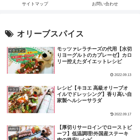
サイトマップ
お問い合わせ
オリーブスパイス
モッツァレラチーズの代用【水切
イタリアン
りヨーグルトのカプレーゼ】カロ
リー控えたダイエットレシピ
2022.09.13
レシピ【キヨエ 高級オリーブオ
サラダ
イルでドレッシング】香り高い自
家製ヘルシーサラダ
2022.09.17
【厚切りサーロインでローストビ
肉料理
ーフ】低温調理!外国産ステーキ
肉の格安レシピ