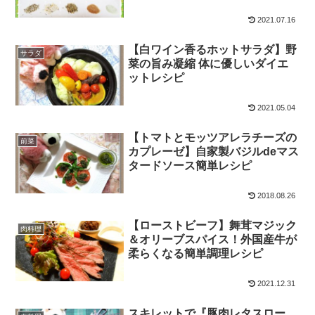
2021.07.16
【白ワイン香るホットサラダ】野
サラダ
菜の旨み凝縮 体に優しいダイエ
ットレシピ
2021.05.04
【トマトとモッツアレラチーズの
前菜
カプレーゼ】自家製バジルdeマス
タードソース簡単レシピ
2018.08.26
【ローストビーフ】舞茸マジック
肉料理
＆オリーブスパイス！外国産牛が
柔らくなる簡単調理レシピ
2021.12.31
スキレットで『豚肉レタスロー