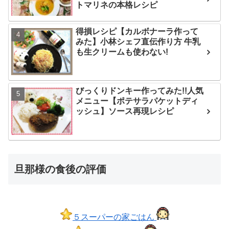
トマリネの本格レシピ
得損レシピ【カルボナーラ作って
みた】小林シェフ直伝作り方 牛乳
も生クリームも使わない!
びっくりドンキー作ってみた!!人気
メニュー【ポテサラパケットディ
ッシュ】ソース再現レシピ
旦那様の食後の評価
５スーパーの家ごはん