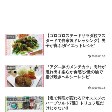
【ゴロゴロステーキサラダ粒マス
サラダ
タードで自家製ドレッシング】男
子が喜ぶ!ダイエットレシピ
2019.08.10
『アグ―豚のメンチカツ』肉汁が
肉料理
溢れ出す柔らか食感!少量の油で
揚げ焼きヘルシーレシピ
2019.07.13
【塩で料理が変わる!?オススメの
おすすめ調味料
ハーブソルト7選】トリュフ塩だ
けじゃない!!