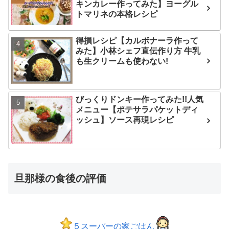
キンカレー作ってみた】ヨーグル
トマリネの本格レシピ
得損レシピ【カルボナーラ作って
みた】小林シェフ直伝作り方 牛乳
も生クリームも使わない!
びっくりドンキー作ってみた!!人気
メニュー【ポテサラパケットディ
ッシュ】ソース再現レシピ
旦那様の食後の評価
５スーパーの家ごはん