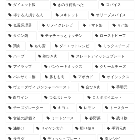
ダイエット飯
きのう何食べた
スパイス
得する人損する人
スキレット
オリーブスパイス
低温調理器
リメイクレシピ
トマト缶
サバ缶
タジン鍋
チャチャッとキッチン
ローストビーフ
鶏肉
もち麦
ダイエットレシピ
ミックスチーズ
ハーブ
鶏ひき肉
スレートディッシュプレート
アイラップ
パンケーキミックス
クリームチーズ
バルサミコ酢
豚もも肉
アボカド
オイシックス
ヴェーダヴィ ジンジャーペースト
合びき肉
手羽元
白ワイン
つゆボナーラ
ロカボダイエット
チーズグレーター
キヨエ
レモン
トースター
食後の評価２
ミートソース
春野菜
残り物
油揚げ
サイゲン大介
照り焼き
手羽元肉
サラダ
ディッシュプレート
春レシピ